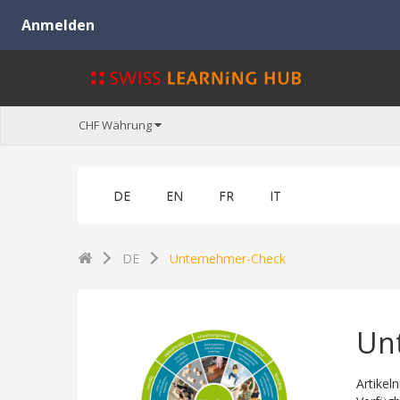
CHF
Währung
DE
EN
FR
IT
DE
Unternehmer-Check
Un
Artikel