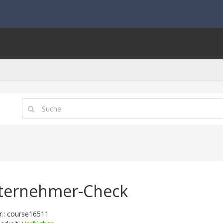
ternehmer-Check
nr.: course16511