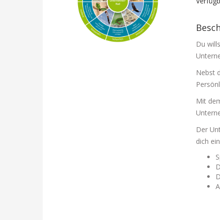
Verfügb
Besc
Du will
Untern
Nebst d
Persönl
Mit dem
Untern
Der Unt
dich ei
S
D
D
A